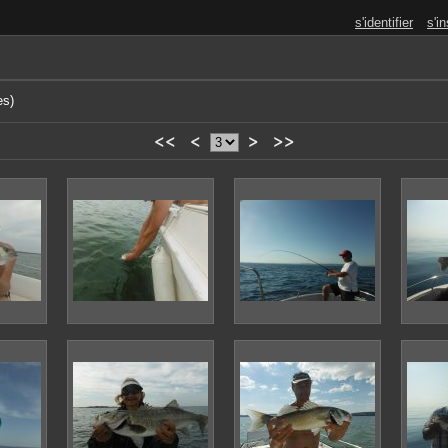
s'identifier
s'in
es)
<<
<
>
>>