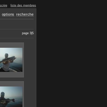
scrire
liste des membres
options
recherche
page 3|5