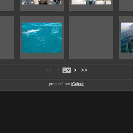
<<
<
>
>>
propulsé par
iGalerie