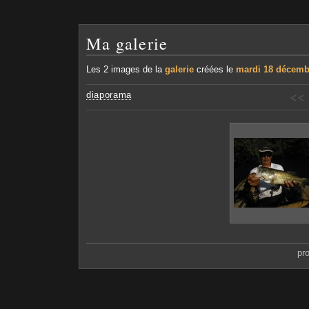
Ma galerie
Les 2 images de la
galerie
créées le
mardi 18 décemb
<<
diaporama
pr