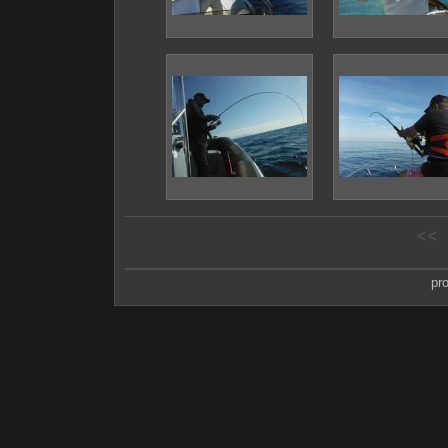
<<
pr