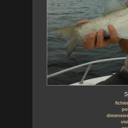
S
fichie
po
dimensio
vis
co