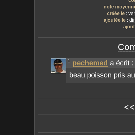
note moyenn
créée le
:
ve
ajoutée le
:
di
ajout
Com
1
pechemed
a écrit :
beau poisson pris au 
<<