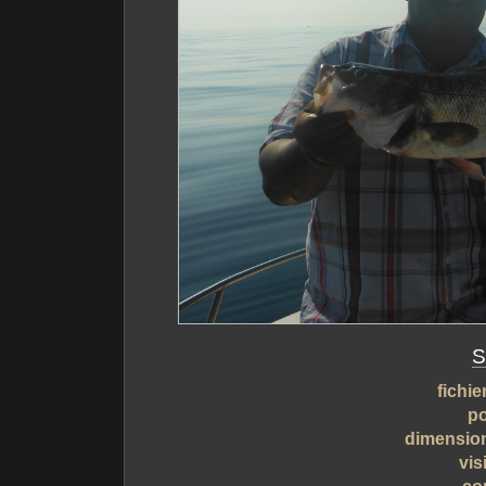
S
fichie
po
dimensio
vis
co