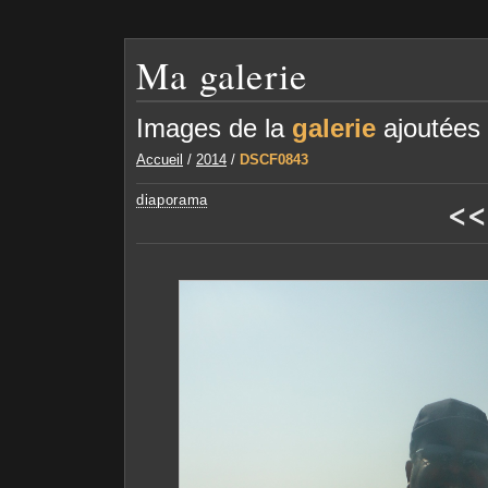
Ma galerie
Images de la
galerie
ajoutées
Accueil
/
2014
/
DSCF0843
<<
diaporama