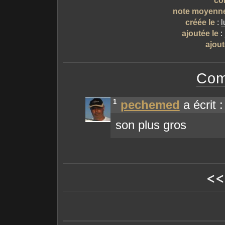
note moyenn
créée le
:
l
ajoutée le
:
ajout
Com
1
pechemed
a écrit :
son plus gros
<<