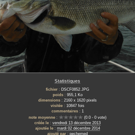
Statistiques
fichier
: DSCF0852.JPG
poids
: 955,1 Ko
dimensions
: 2160 x 1620 pixels
visitée
: 10847 fois
commentaires
: 1
note moyenne
:
(0.0 - 0 vote)
créée le
:
vendredi 13 décembre 2013
ajoutée le
:
mardi 02 décembre 2014
ajouté par
:
pechemed