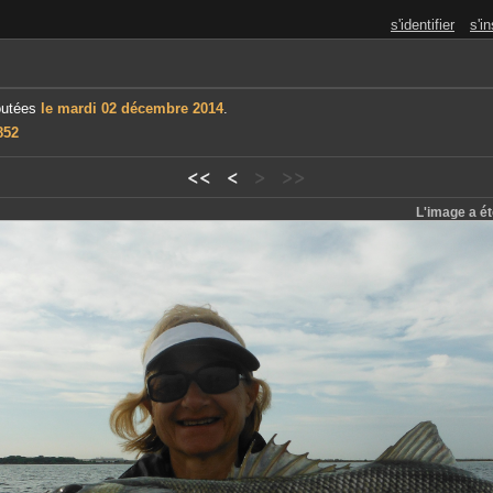
s'identifier
s'in
outées
le mardi 02 décembre 2014
.
852
<<
<
>
>>
L'image a é