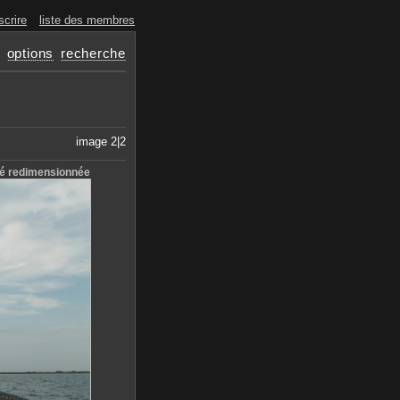
scrire
liste des membres
options
recherche
image 2|2
té redimensionnée