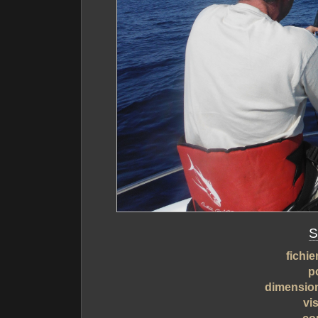
S
fichie
p
dimensio
vis
co