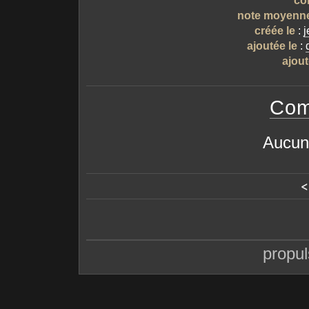
note moyenn
créée le
:
j
ajoutée le
:
ajout
Com
Aucun
<
propu