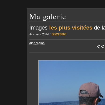
Ma galerie
Images
les plus visitées
de la
Accueil
/
2014
/
DSCF0863
<<
diaporama