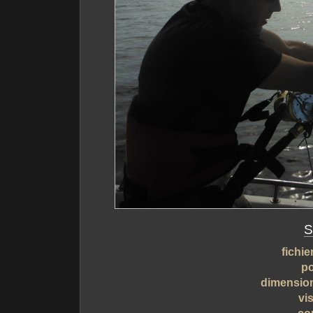
S
fichie
po
dimensio
vis
co