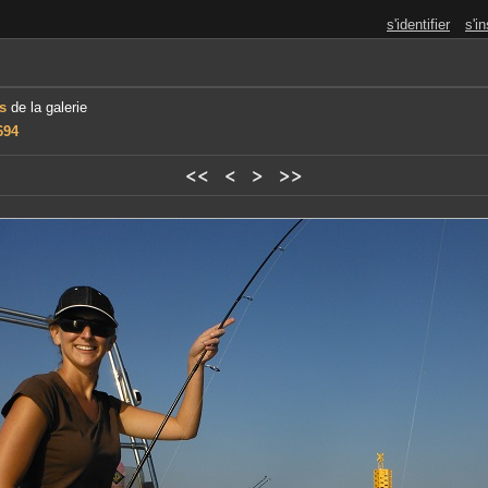
s'identifier
s'in
es
de la galerie
694
<<
<
>
>>