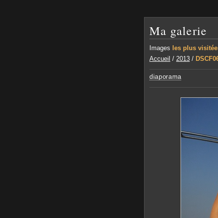
Ma galerie
Images
les plus visité
Accueil
/
2013
/
DSCF0
diaporama