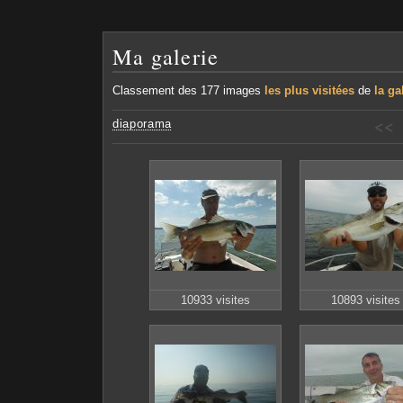
Ma galerie
Classement des 177 images
les plus visitées
de
la ga
<<
diaporama
10933 visites
10893 visites