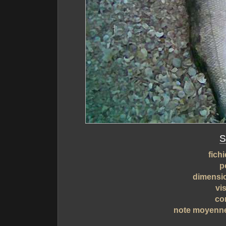
S
fichi
p
dimensi
vis
co
note moyenn