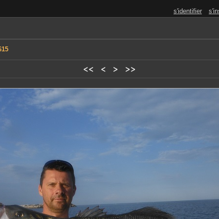
s'identifier
s'in
615
<<
<
>
>>