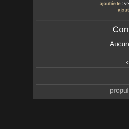
ajoutée le
:
ve
ajout
Com
Aucun
<
propu