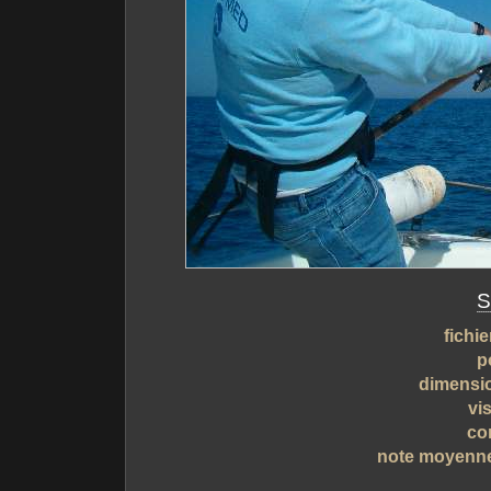
S
fichie
p
dimensi
vis
co
note moyenn