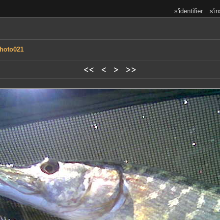
s'identifier
s'in
hoto021
<<
<
>
>>