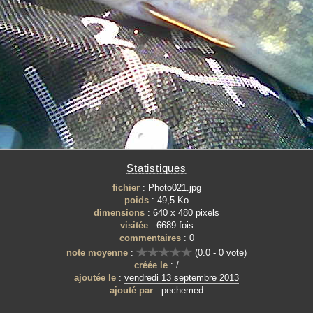
Statistiques
fichier
: Photo021.jpg
poids
: 49,5 Ko
dimensions
: 640 x 480 pixels
visitée
: 6689 fois
commentaires
: 0
note moyenne
:
(0.0 - 0 vote)
créée le
: /
ajoutée le
:
vendredi 13 septembre 2013
ajouté par
:
pechemed